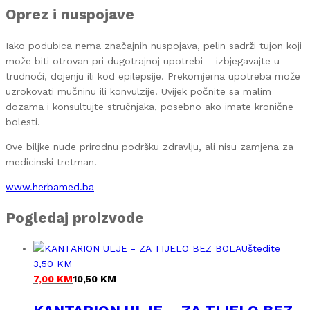
Oprez i nuspojave
Iako podubica nema značajnih nuspojava, pelin sadrži tujon koji
može biti otrovan pri dugotrajnoj upotrebi – izbjegavajte u
trudnoći, dojenju ili kod epilepsije. Prekomjerna upotreba može
uzrokovati mučninu ili konvulzije. Uvijek počnite sa malim
dozama i konsultujte stručnjaka, posebno ako imate kronične
bolesti.
Ove biljke nude prirodnu podršku zdravlju, ali nisu zamjena za
medicinski tretman.
www.herbamed.ba
Pogledaj proizvode
Uštedite
3,50
KM
7,00
KM
10,50
KM