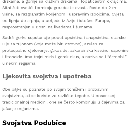
drškama, a gornje sa kratkim drškama i lopatičastim okrajcima.
Sitni žuti cvetići formiraju grozdaste cvasti. Raste do 2 m
visine, sa razgranatim korijenom i uspravnim izbojcima. Cvjeta
od lipnja do srpnja, a potječe iz Azije i istočne Europe,
rasprostranjen u Bosni na livadama i šumama.
Sadrži gorke supstancije poput apsintina i anapsintina, etarsko
ulje sa tujonom (koje može biti otrovno), azulen za
protuupalno djelovanje, glikozide, askorbinsku kiselinu, saponine
i fitoncide. Ima trajni miris i gorak okus, a naziva se i “černobil”
u nekim regijama.
Ljekovita svojstva i upotreba
Obe biljke su poznate po svojim toničkim i probavnim
svojstvima, ali se koriste za različite tegobe. U bosanskoj
tradicionalnoj medicini, one se često kombinuju u čajevima za
jačanje organizma.
Svojstva Podubice