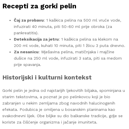
Recepti za gorki pelin
Čaj za probavu
: 1 kaškica pelina na 500 ml vruće vode,
infuzirati 40 minuta, piti 50-60 ml prije obroka (za
pankreatitis).
Deteksikacija za jetru
: 1 kaškica pelina sa klekom na
200 ml vode, kuhati 10 minuta, piti 1 žlicu 3 puta dnevno.
Za nesanicu
: Mješavina pelina, matičnjaka i majčine
dušice na 250 ml vode, infuzirati 3 sata, piti sa medom
prije spavanja.
Historijski i kulturni kontekst
Gorki pelin je jedna od najstarijih ljekovitih biljaka, spominjana u
starim tekstovima, a poznat je po pelinkovcu koji je bio
zabranjen u nekim zemljama zbog navodnih halucinogenih
efekata. Podubica je omiljena u bosanskim planinama kao
svakodnevni lijek. Obe biljke su dio balkanske tradicije, gdje se
koriste za čišćenje organizma i jačanje imuniteta.