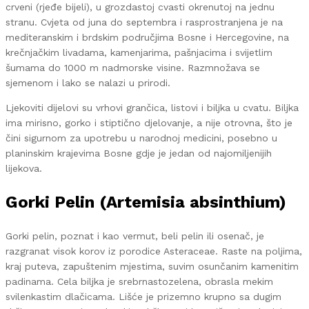
crveni (rjeđe bijeli), u grozdastoj cvasti okrenutoj na jednu
stranu. Cvjeta od juna do septembra i rasprostranjena je na
mediteranskim i brdskim područjima Bosne i Hercegovine, na
krečnjačkim livadama, kamenjarima, pašnjacima i svijetlim
šumama do 1000 m nadmorske visine. Razmnožava se
sjemenom i lako se nalazi u prirodi.
Ljekoviti dijelovi su vrhovi grančica, listovi i biljka u cvatu. Biljka
ima mirisno, gorko i stiptično djelovanje, a nije otrovna, što je
čini sigurnom za upotrebu u narodnoj medicini, posebno u
planinskim krajevima Bosne gdje je jedan od najomiljenijih
lijekova.
Gorki Pelin (Artemisia absinthium)
Gorki pelin, poznat i kao vermut, beli pelin ili osenač, je
razgranat visok korov iz porodice Asteraceae. Raste na poljima,
kraj puteva, zapuštenim mjestima, suvim osunčanim kamenitim
padinama. Cela biljka je srebrnastozelena, obrasla mekim
svilenkastim dlačicama. Lišće je prizemno krupno sa dugim