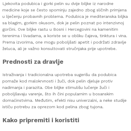
Ljekovita podubica i gorki pelin su dvije biljke iz narodne
medicine koje se često spominju zajedno zbog sličnih primjena
u liječenju probavnih problema. Podubica je mediteranska biljka
sa blagim, gorkim okusom, dok je pelin poznat po intenzivnoj
gorčini. Ove biljke rastu u Bosni i Hercegovini na kamenitim
terenima i livadama, a koriste se u obliku čajeva, tinktura i vina.
Prema izvorima, one mogu poboljšati apetit i podržati zdravlje
želuca, ali je važno konsultovati stručnjaka prije upotrebe.
Prednosti za dravlje
Istraživanja i tradicionalna upotreba sugerišu da podubica
pomaže kod malokrvnosti i žuči, dok pelin djeluje protiv
nadimanja i parazita. Obe biljke stimulišu lučenje žuči i
poboljšavaju varenje, što ih čini popularnim u bosanskim
domaćinstvima. Međutim, efekti nisu univerzalni, a neke studije
ističu potrebu za oprezom kod pelina zbog tujona.
Kako pripremiti i koristiti