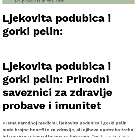
No products in the cart.
Ljekovita podubica i
gorki pelin:
Ljekovita podubica i
gorki pelin: Prirodni
saveznici za zdravlje
probave i imunitet
Prema narodnoj medicini, ljekovita podubica i gorki pelin
nude brojne benefite za zdravlje, ali njihova upotreba treba
biti oprezna i konsultovana sa ljekarom.
Ove biljke se često