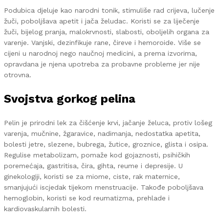
Podubica djeluje kao narodni tonik, stimuliše rad crijeva, lučenje
žuči, poboljšava apetit i jača želudac. Koristi se za liječenje
žuči, bijelog pranja, malokrvnosti, slabosti, oboljelih organa za
varenje. Vanjski, dezinfikuje rane, čireve i hemoroide. Više se
cijeni u narodnoj nego naučnoj medicini, a prema izvorima,
opravdana je njena upotreba za probavne probleme jer nije
otrovna.
Svojstva gorkog pelina
Pelin je prirodni lek za čišćenje krvi, jačanje želuca, protiv lošeg
varenja, mučnine, žgaravice, nadimanja, nedostatka apetita,
bolesti jetre, slezene, bubrega, žutice, groznice, glista i osipa.
Regulise metabolizam, pomaže kod gojaznosti, psihičkih
poremećaja, gastritisa, čira, gihta, reume i depresije. U
ginekologiji, koristi se za miome, ciste, rak maternice,
smanjujući iscjedak tijekom menstruacije. Takođe poboljšava
hemoglobin, koristi se kod reumatizma, prehlade i
kardiovaskularnih bolesti.