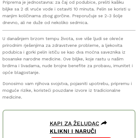
Priprema je jednostavna: za čaj od podubice, preliti kašiku
biljke sa 2 dl vruće vode i ostaviti 10 minuta. Pelin se koristi u
manjim količinama zbog gorčine. Preporučuje se 2-3 šolje
dnevno, ali ne duže od nekoliko sedmica.
U današnjem brzom tempu života, sve više ljudi se okreće
prirodnim rješenjima za zdravstvene probleme, a ljekovita
podubica i gorki pelin ističu se kao dva moćna saveznika iz
bosanske narodne medicine. Ove biljke, koje rastu u našim
brdima i livadama, nude brojne benefite za probavu, imunitet i
opće blagostanje.
Donosimo vam njihova svojstva, pojasniti upotrebu, pripremu i
moguće rizike, koristeći pouzdane izvore iz tradicionalne
medicine.
KAPI ZA ŽELUDAC
KLIKNI I NARUČI