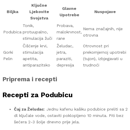
Ključne
Glavne
Biljka
Ljekovite
Nuspojave
Upotrebe
Svojstva
Tonik,
Probava,
Nema značajnih, nije
Podubica
protuupalno,
malokrvnost,
otrovna
stimulacija žuči
rane
Čišćenje krvi,
Želudac,
Otrovnost pri
Gorki
stimulacija
jetra,
prekomjernoj upotrebi
Pelin
apetita,
paraziti,
(tujon), izbjegavati u
antiparazitsko
depresija
trudnoći
Priprema i recepti
Recepti za Podubicu
Čaj za Želudac
: Jednu kafenu kašiku podubice preliti sa 2
dl ključale vode, ostaviti poklopljeno 10 minuta. Piti bez
šećera 2-3 šolje dnevno prije jela.