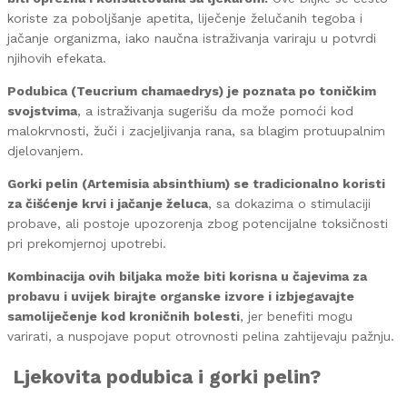
koriste za poboljšanje apetita, liječenje želučanih tegoba i
jačanje organizma, iako naučna istraživanja variraju u potvrdi
njihovih efekata.
Podubica (Teucrium chamaedrys) je poznata po toničkim
svojstvima
, a istraživanja sugerišu da može pomoći kod
malokrvnosti, žuči i zacjeljivanja rana, sa blagim protuupalnim
djelovanjem.
Gorki pelin (Artemisia absinthium) se tradicionalno koristi
za čišćenje krvi i jačanje želuca
, sa dokazima o stimulaciji
probave, ali postoje upozorenja zbog potencijalne toksičnosti
pri prekomjernoj upotrebi.
Kombinacija ovih biljaka može biti korisna u čajevima za
probavu i u
vijek birajte organske izvore i izbjegavajte
samoliječenje kod kroničnih bolesti
, jer benefiti mogu
varirati, a nuspojave poput otrovnosti pelina zahtijevaju pažnju.
Ljekovita podubica i gorki pelin?