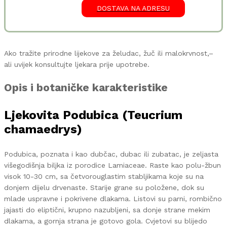
DOSTAVA NA ADRESU
Ako tražite prirodne lijekove za želudac, žuč ili malokrvnost,–
ali uvijek konsultujte ljekara prije upotrebe.
Opis i botaničke karakteristike
Ljekovita Podubica (Teucrium
chamaedrys)
Podubica, poznata i kao dubčac, dubac ili zubatac, je zeljasta
višegodišnja biljka iz porodice Lamiaceae. Raste kao polu-žbun
visok 10-30 cm, sa četvorouglastim stabljikama koje su na
donjem dijelu drvenaste. Starije grane su položene, dok su
mlade uspravne i pokrivene dlakama. Listovi su parni, rombično
jajasti do eliptični, krupno nazubljeni, sa donje strane mekim
dlakama, a gornja strana je gotovo gola. Cvjetovi su blijedo