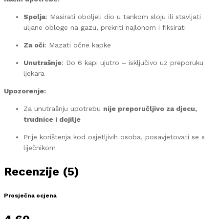
Spolja
: Masirati oboljeli dio u tankom sloju ili stavljati
uljane obloge na gazu, prekriti najlonom i fiksirati
Za oči
: Mazati očne kapke
Unutrašnje
: Do 6 kapi ujutro – isključivo uz preporuku
ljekara
Upozorenje:
Za unutrašnju upotrebu
nije preporučljivo za djecu,
trudnice i dojilje
Prije korištenja kod osjetljivih osoba, posavjetovati se s
liječnikom
Recenzije (5)
Prosječna ocjena