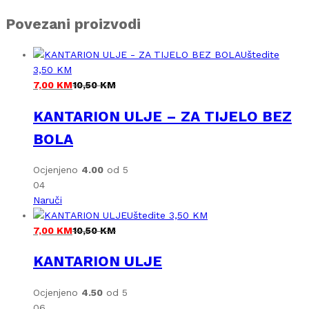
Povezani proizvodi
Uštedite
3,50
KM
7,00
KM
10,50
KM
KANTARION ULJE – ZA TIJELO BEZ
BOLA
Ocjenjeno
4.00
od 5
04
Naruči
Uštedite
3,50
KM
7,00
KM
10,50
KM
KANTARION ULJE
Ocjenjeno
4.50
od 5
06