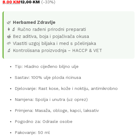
8,00
KM
12,00
KM
(-33%)
🌿
Herbamed Zdravlje
👩‍🔬 Ručno rađeni prirodni preparati
🍯 Bez aditiva, boja i pojačivača okusa
🌱 Vlastiti uzgoj biljaka i med s pčelinjaka
🔬 Kontrolisana proizvodnja – HACCP & VET
Tip: Hladno cijeđeno biljno ulje
Sastav: 100% ulje ploda ricinusa
Djelovanje: Rast kose, kože i noktiju, antimikrobno
Namjena: Spolja i unutra (uz oprez)
Primjena: Masaža, obloge, kapci, laksativ
Pogodno za: Odrasle osobe
Pakovanje: 50 ml