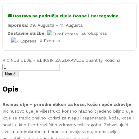
🚚 Dostava na području cijele Bosne i Hercegovine
Isporuka:
09. Augusta – 11. Augusta
Dostavne službe:
EuroExpress
X Express
RICINUS ULJE - ELIKSIR ZA ZDRAVLJE quantity
Količina:
Naruči
Opis
Ricinus ulje – prirodni eliksir za kosu, kožu i opće zdravlje
Ricinusovo ulje je višestruko korisno hladno cijeđeno biljno ulje
koje se tradicionalno koristi za njegu i regeneraciju kože, kose i
noktiju, kao i kod različitih zdravstvenih tegoba. Zahvaljujući
svojim antimikrobnim i hranjivim svojstvima, predstavlja
nezaobilazan dio prirodne kućne apoteke.