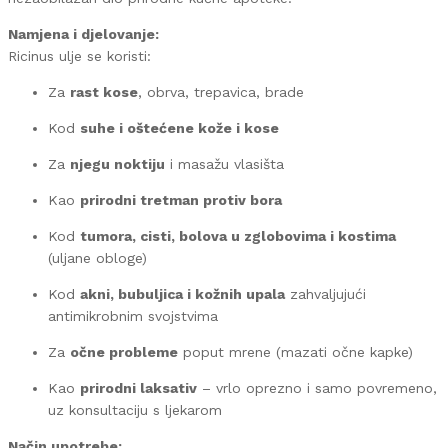
Namjena i djelovanje:
Ricinus ulje se koristi:
Za
rast kose
, obrva, trepavica, brade
Kod
suhe i oštećene kože i kose
Za
njegu noktiju
i masažu vlasišta
Kao
prirodni tretman protiv bora
Kod
tumora, cisti, bolova u zglobovima i kostima
(uljane obloge)
Kod
akni, bubuljica i kožnih upala
zahvaljujući
antimikrobnim svojstvima
Za
očne probleme
poput mrene (mazati očne kapke)
Kao
prirodni laksativ
– vrlo oprezno i samo povremeno,
uz konsultaciju s ljekarom
Način upotrebe: