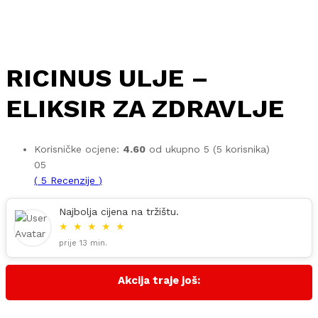
RICINUS ULJE –
ELIKSIR ZA ZDRAVLJE
Korisničke ocjene:
4.60
od ukupno 5 (
5
korisnika)
05
(
5
Recenzije
)
Najbolja cijena na tržištu.
★
★
★
★
★
prije 13 min.
Akcija traje još: