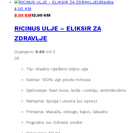
Uštedite
4,00
KM
8,00
KM
12,00
KM
RICINUS ULJE – ELIKSIR ZA
ZDRAVLJE
Ocjenjeno
4.60
od 5
05
Tip: Hladno cijeđeno biljno ulje
Sastav: 100% ulje ploda ricinusa
Djelovanje: Rast kose, kože i noktiju, antimikrobno
Namjena: Spolja i unutra (uz oprez)
Primjena: Masaža, obloge, kapci, laksativ
Pogodno za: Odrasle osobe
Pakovanje: 50 ml