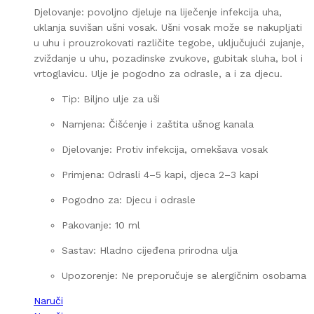
Djelovanje: povoljno djeluje na liječenje infekcija uha,
uklanja suvišan ušni vosak. Ušni vosak može se nakupljati
u uhu i prouzrokovati različite tegobe, uključujući zujanje,
zviždanje u uhu, pozadinske zvukove, gubitak sluha, bol i
vrtoglavicu. Ulje je pogodno za odrasle, a i za djecu.
Tip: Biljno ulje za uši
Namjena: Čišćenje i zaštita ušnog kanala
Djelovanje: Protiv infekcija, omekšava vosak
Primjena: Odrasli 4–5 kapi, djeca 2–3 kapi
Pogodno za: Djecu i odrasle
Pakovanje: 10 ml
Sastav: Hladno cijeđena prirodna ulja
Upozorenje: Ne preporučuje se alergičnim osobama
Naruči