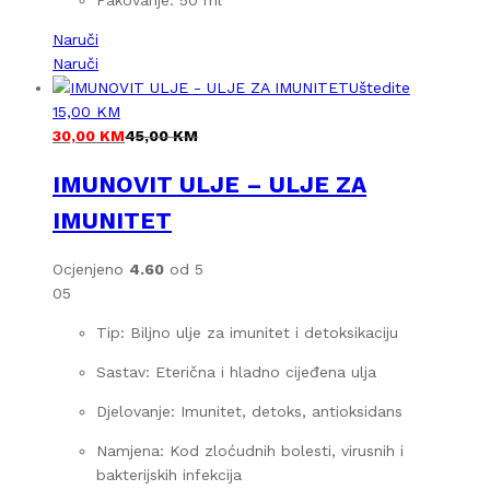
Naruči
Naruči
Uštedite
15,00
KM
30,00
KM
45,00
KM
IMUNOVIT ULJE – ULJE ZA
IMUNITET
Ocjenjeno
4.60
od 5
05
Tip: Biljno ulje za imunitet i detoksikaciju
Sastav: Eterična i hladno cijeđena ulja
Djelovanje: Imunitet, detoks, antioksidans
Namjena: Kod zloćudnih bolesti, virusnih i
bakterijskih infekcija