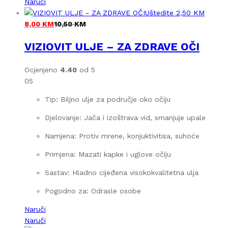
Naruči
Uštedite
2,50
KM
8,00
KM
10,50
KM
VIZIOVIT ULJE – ZA ZDRAVE OČI
Ocjenjeno
4.40
od 5
05
Tip: Biljno ulje za područje oko očiju
Djelovanje: Jača i izoštrava vid, smanjuje upale
Namjena: Protiv mrene, konjuktivitisa, suhoće
Primjena: Mazati kapke i uglove očiju
Sastav: Hladno cijeđena visokokvalitetna ulja
Pogodno za: Odrasle osobe
Naruči
Naruči