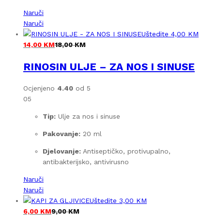
Naruči
Naruči
Uštedite
4,00
KM
14,00
KM
18,00
KM
RINOSIN ULJE – ZA NOS I SINUSE
Ocjenjeno
4.40
od 5
05
Tip:
Ulje za nos i sinuse
Pakovanje:
20 ml
Djelovanje:
Antiseptičko, protivupalno,
antibakterijsko, antivirusno
Naruči
Naruči
Uštedite
3,00
KM
6,00
KM
9,00
KM