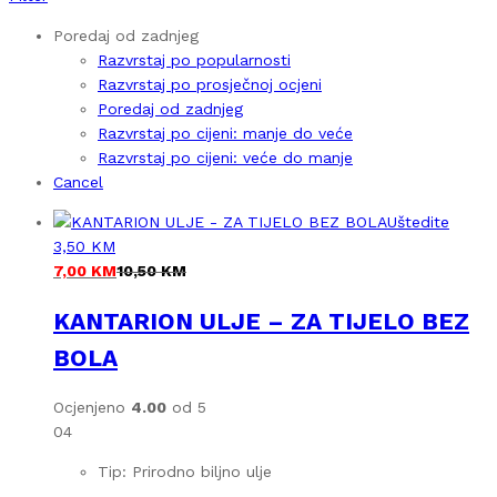
Poredaj od zadnjeg
Razvrstaj po popularnosti
Razvrstaj po prosječnoj ocjeni
Poredaj od zadnjeg
Razvrstaj po cijeni: manje do veće
Razvrstaj po cijeni: veće do manje
Cancel
Uštedite
3,50
KM
7,00
KM
10,50
KM
KANTARION ULJE – ZA TIJELO BEZ
BOLA
Ocjenjeno
4.00
od 5
04
Tip: Prirodno biljno ulje