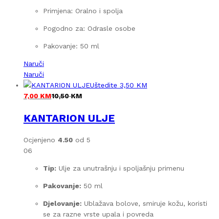
Primjena: Oralno i spolja
Pogodno za: Odrasle osobe
Pakovanje: 50 ml
Naruči
Naruči
Uštedite
3,50
KM
7,00
KM
10,50
KM
KANTARION ULJE
Ocjenjeno
4.50
od 5
06
Tip:
Ulje za unutrašnju i spoljašnju primenu
Pakovanje:
50 ml
Djelovanje:
Ublažava bolove, smiruje kožu, koristi
se za razne vrste upala i povreda