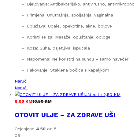
Djelovanje: Antibakterijsko, antivirusno, antimikrobno
Primjena: Unutrašnja, spoljašnja, vaginalna
Ublažava: Upale, opekotine, akne, bolove
Koristi se za: Masaže, opuštanje, obloge
Koža: Suha, osjetljiva, ispucala
Napomena: Ne koristiti na suncu – samo navečer
Pakovanje: Staklena bočica s kapaljkom
Naruči
Naruči
Uštedite
2,50
KM
8,00
KM
10,50
KM
OTOVIT ULJE – ZA ZDRAVE UŠI
Ocjenjeno
4.50
od 5
06