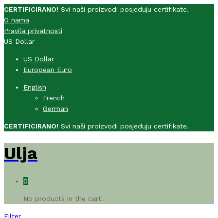
CERTIFICIRANO!
Svi naši proizvodi posjeduju certifikate.
O nama
Pravila privatnosti
US Dollar
US Dollar
European Euro
English
French
German
CERTIFICIRANO!
Svi naši proizvodi posjeduju certifikate.
Ulja
0
No products in the cart.
Filter