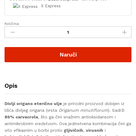
X Express
Količina:
Naruči
Opis
Divlji origano eterično ulje
je prirodni proizvod dobijen iz
lišća divljeg origana (vrsta
Origanum minutiflorum
). Sadrži
86% carvacrola
, što ga čini snažnim antioksidansom i
antimikrobnim sredstvom. Ova jedinstvena kombinacija čini ga
vrlo efikasnim u borbi protiv
gljivičnih
,
virusnih
i