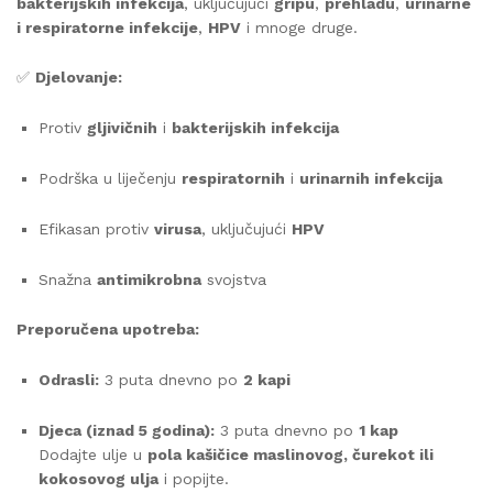
bakterijskih infekcija
, uključujući
gripu
,
prehladu
,
urinarne
i respiratorne infekcije
,
HPV
i mnoge druge.
✅
Djelovanje:
Protiv
gljivičnih
i
bakterijskih infekcija
Podrška u liječenju
respiratornih
i
urinarnih infekcija
Efikasan protiv
virusa
, uključujući
HPV
Snažna
antimikrobna
svojstva
Preporučena upotreba:
Odrasli:
3 puta dnevno po
2 kapi
Djeca (iznad 5 godina):
3 puta dnevno po
1 kap
Dodajte ulje u
pola kašičice maslinovog, čurekot ili
kokosovog ulja
i popijte.