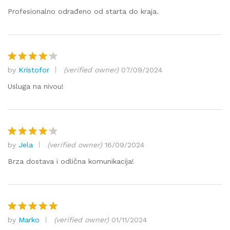
5
od 5
Profesionalno odrađeno od starta do kraja.
by
Kristofor
(verified owner)
07/09/2024
Ocjenjen
o
4
od 5
Usluga na nivou!
by
Jela
(verified owner)
16/09/2024
Ocjenjen
o
4
od 5
Brza dostava i odlična komunikacija!
by
Marko
(verified owner)
01/11/2024
Ocjenjeno