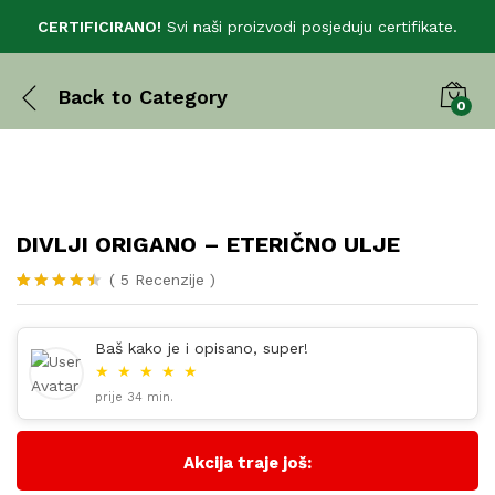
CERTIFICIRANO!
Svi naši proizvodi posjeduju certifikate.
Back to
Category
0
DIVLJI ORIGANO – ETERIČNO ULJE
(
5
Recenzije
)
Korisničke
5
ocjene:
4.40
od
Baš kako je i opisano, super!
ukupno 5 (
★
★
★
★
★
korisnika)
prije 34 min.
Akcija traje još: