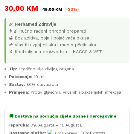
30,00
KM
45,00
KM
(-33%)
🌿
Herbamed Zdravlje
👩‍🔬 Ručno rađeni prirodni preparati
🍯 Bez aditiva, boja i pojačivača okusa
🌱 Vlastiti uzgoj biljaka i med s pčelinjaka
🔬 Kontrolisana proizvodnja – HACCP & VET
Tip:
Eterično ulje divljeg origana
Pakovanje:
10 ml
Sastav:
86% carvacrola
Primjena:
Protiv gljivičnih, virusnih i bakterijskih infekcija
🚚 Dostava na području cijele Bosne i Hercegovine
Isporuka:
09. Augusta – 11. Augusta
Dostavne službe:
EuroExpress