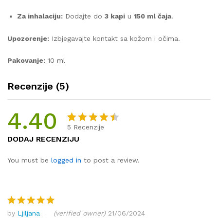
Za inhalaciju:
Dodajte do
3 kapi
u
150 ml čaja
.
Upozorenje:
Izbjegavajte kontakt sa kožom i očima.
Pakovanje:
10 ml
Recenzije (5)
4.40
5
Recenzije
Korisničk
5
DODAJ RECENZIJU
e ocjene:
4.40
od
You must be
logged in
to post a review.
ukupno 5
(
korisnika
)
by
Ljiljana
(verified owner)
21/06/2024
Ocjenjeno