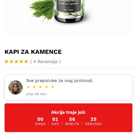
KAPI ZA KAMENCE
(
4
Recenzije
)
Korisničk
4
e ocjene:
4.75
od
Sve preporuke za ovaj proizvod.
ukupno 5
★
★
★
★
★
(
korisnika)
prije 46 min.
Akcija traje još:
00
01
56
24
:
:
:
DANA
SATI
MINUTA
SEKUNDI