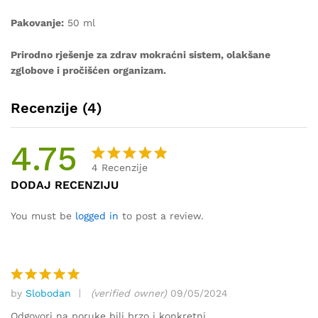
Pakovanje:
50 ml
Prirodno rješenje za zdrav mokraćni sistem, olakšane
zglobove i pročišćen organizam.
Recenzije (4)
4.75
4
Recenzije
Korisnič
4
DODAJ RECENZIJU
ke
ocjene:
You must be
logged in
to post a review.
4.75
od
ukupno 5
(
korisnik
by
Slobodan
(verified owner)
09/05/2024
a)
Ocjenjeno
5
od 5
Odgovori na poruke bili brzo i konkretni.