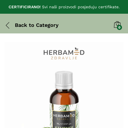
CERTIFICIRANO!
Svi naši proizvodi posjeduju certifikate.
Back to
Category
0