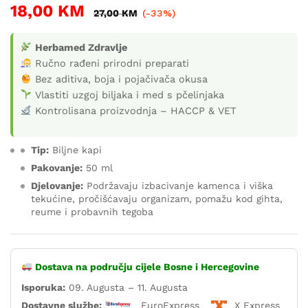
18,00
KM
27,00
KM
(-33%)
Herbamed Zdravlje
Ručno rađeni prirodni preparati
Bez aditiva, boja i pojačivača okusa
Vlastiti uzgoj biljaka i med s pčelinjaka
Kontrolisana proizvodnja – HACCP & VET
Tip:
Biljne kapi
Pakovanje:
50 ml
Djelovanje:
Podržavaju izbacivanje kamenca i viška
tekućine, pročišćavaju organizam, pomažu kod gihta,
reume i probavnih tegoba
Dostava na području cijele Bosne i Hercegovine
Isporuka:
09. Augusta – 11. Augusta
Dostavne službe:
EuroExpress
X Express