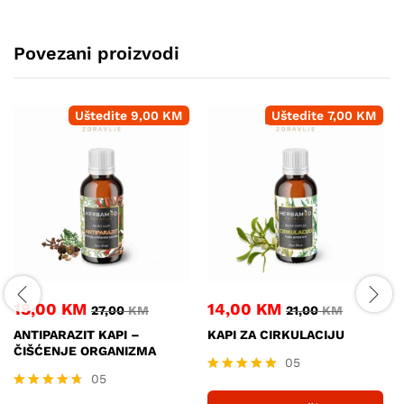
Povezani proizvodi
Uštedite
9,00
KM
Uštedite
7,00
KM
18,00
KM
14,00
KM
27,00
KM
21,00
KM
ANTIPARAZIT KAPI –
KAPI ZA CIRKULACIJU
ČIŠĆENJE ORGANIZMA
05
05
Ocjenjeno
4.80
Ocjenjeno