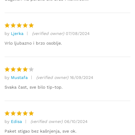
by
Ljerka
(verified owner)
07/08/2024
Ocjenjeno
5
od 5
Vrlo ljubazno i brzo osoblje.
by
Mustafa
(verified owner)
16/09/2024
Ocjenjen
o
4
od
Svaka čast, sve bilo tip-top.
5
by
Edisa
(verified owner)
06/10/2024
Ocjenjeno
5
od 5
Paket stigao bez kašnjenja, sve ok.