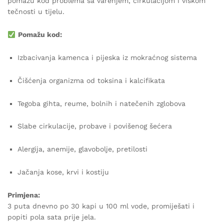
pomažu kod problema sa varenjem, cirkulacijom i viškom
tečnosti u tijelu.
Pomažu kod:
Izbacivanja kamenca i pijeska iz mokraćnog sistema
Čišćenja organizma od toksina i kalcifikata
Tegoba gihta, reume, bolnih i natečenih zglobova
Slabe cirkulacije, probave i povišenog šećera
Alergija, anemije, glavobolje, pretilosti
Jačanja kose, krvi i kostiju
Primjena:
3 puta dnevno po 30 kapi u 100 ml vode, promiješati i
popiti pola sata prije jela.