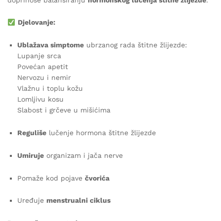
Djelovanje:
Ublažava simptome
ubrzanog rada štitne žlijezde:
Lupanje srca
Povećan apetit
Nervozu i nemir
Vlažnu i toplu kožu
Lomljivu kosu
Slabost i grčeve u mišićima
Reguliše
lučenje hormona štitne žlijezde
Umiruje
organizam i jača nerve
Pomaže kod pojave
čvorića
Uređuje
menstrualni ciklus