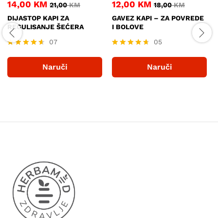
14,00
KM
12,00
KM
21,00
KM
18,00
KM
DIJASTOP KAPI ZA
GAVEZ KAPI – ZA POVREDE
REGULISANJE ŠEĆERA
I BOLOVE
07
05
Ocjenjeno
Ocjenjeno
4.57
4.60
Naruči
Naruči
od 5
od 5