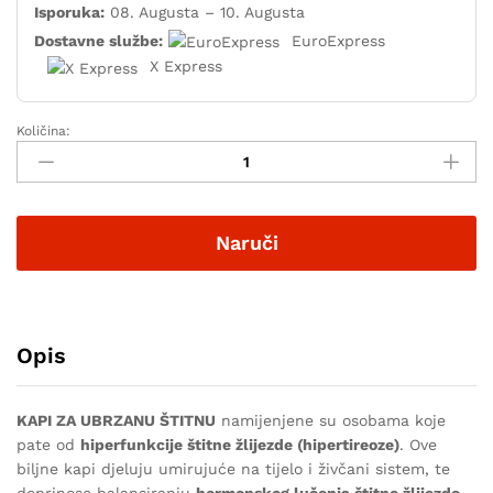
Isporuka:
08. Augusta – 10. Augusta
Dostavne službe:
EuroExpress
X Express
Količina:
Naruči
Opis
KAPI ZA UBRZANU ŠTITNU
namijenjene su osobama koje
pate od
hiperfunkcije štitne žlijezde (hipertireoze)
. Ove
biljne kapi djeluju umirujuće na tijelo i živčani sistem, te
doprinose balansiranju
hormonskog lučenja štitne žlijezde
.