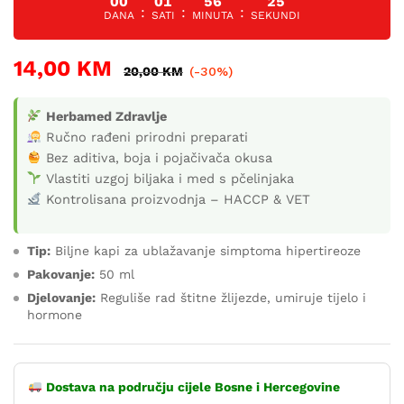
00
01
56
24
:
:
:
DANA
SATI
MINUTA
SEKUNDI
14,00
KM
20,00
KM
(-30%)
Herbamed Zdravlje
Ručno rađeni prirodni preparati
Bez aditiva, boja i pojačivača okusa
Vlastiti uzgoj biljaka i med s pčelinjaka
Kontrolisana proizvodnja – HACCP & VET
Tip:
Biljne kapi za ublažavanje simptoma hipertireoze
Pakovanje:
50 ml
Djelovanje:
Reguliše rad štitne žlijezde, umiruje tijelo i
hormone
Dostava na području cijele Bosne i Hercegovine