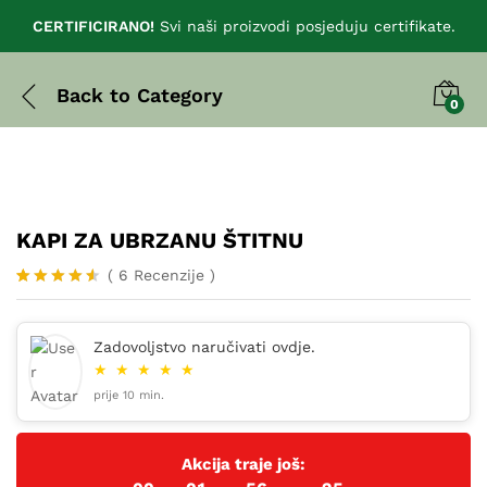
CERTIFICIRANO!
Svi naši proizvodi posjeduju certifikate.
Back to
Category
0
KAPI ZA UBRZANU ŠTITNU
(
6
Recenzije
)
Korisnič
6
ke ocjene:
4.50
od
Zadovoljstvo naručivati ovdje.
ukupno 5
★
★
★
★
★
(
korisnika
prije 10 min.
)
Akcija traje još: