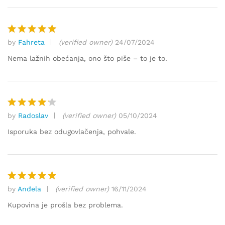
by
Fahreta
(verified owner)
24/07/2024
Ocjenjeno
5
od 5
Nema lažnih obećanja, ono što piše – to je to.
by
Radoslav
(verified owner)
05/10/2024
Ocjenjen
o
4
od
Isporuka bez odugovlačenja, pohvale.
5
by
Anđela
(verified owner)
16/11/2024
Ocjenjeno
5
od 5
Kupovina je prošla bez problema.