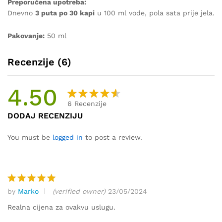
Preporučena upotreba:
Dnevno
3 puta po 30 kapi
u 100 ml vode, pola sata prije jela.
Pakovanje:
50 ml
Recenzije (6)
4.50
6
Recenzije
Korisnič
6
DODAJ RECENZIJU
ke
ocjene:
You must be
logged in
to post a review.
4.50
od
ukupno 5
(
korisnik
by
Marko
(verified owner)
23/05/2024
a)
Ocjenjeno
5
od 5
Realna cijena za ovakvu uslugu.