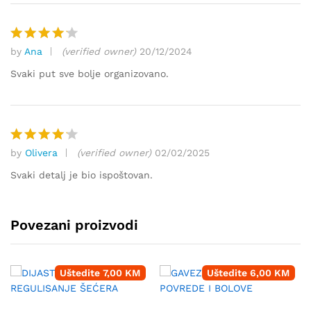
by
Ana
(verified owner)
20/12/2024
Ocjenjen
o
4
od
Svaki put sve bolje organizovano.
5
by
Olivera
(verified owner)
02/02/2025
Ocjenjen
o
4
od
Svaki detalj je bio ispoštovan.
5
Povezani proizvodi
Uštedite
7,00
KM
Uštedite
6,00
KM