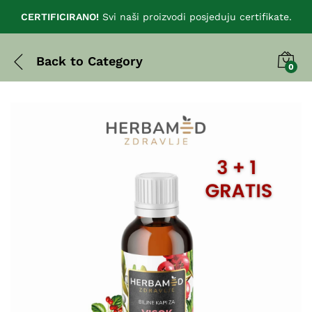
CERTIFICIRANO!
Svi naši proizvodi posjeduju certifikate.
Back to
Category
0