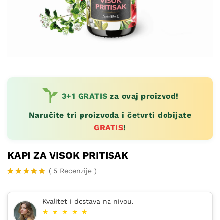
3+1 GRATIS
za ovaj proizvod!
Naručite tri proizvoda i četvrti dobijate
GRATIS
!
KAPI ZA VISOK PRITISAK
(
5
Recenzije
)
Korisničk
5
e ocjene:
4.80
od
Kvalitet i dostava na nivou.
ukupno 5
★
★
★
★
★
(