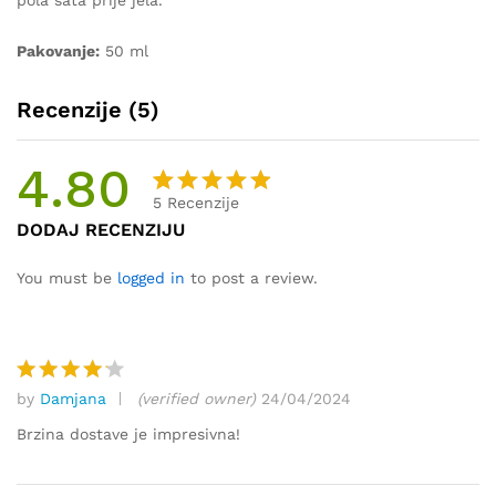
pola sata prije jela.
Pakovanje:
50 ml
Recenzije (5)
4.80
5
Recenzije
Korisnič
5
DODAJ RECENZIJU
ke
ocjene:
You must be
logged in
to post a review.
4.80
od
ukupno 5
(
korisnik
by
Damjana
(verified owner)
24/04/2024
a)
Ocjenjen
o
4
od
Brzina dostave je impresivna!
5