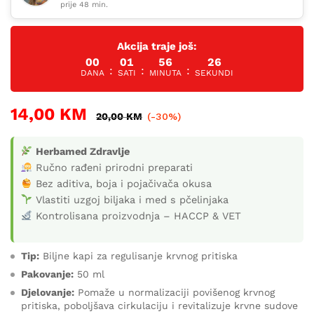
korisnika)
prije 48 min.
Akcija traje još:
00
01
56
25
:
:
:
DANA
SATI
MINUTA
SEKUNDI
14,00
KM
20,00
KM
(-30%)
Herbamed Zdravlje
Ručno rađeni prirodni preparati
Bez aditiva, boja i pojačivača okusa
Vlastiti uzgoj biljaka i med s pčelinjaka
Kontrolisana proizvodnja – HACCP & VET
Tip:
Biljne kapi za regulisanje krvnog pritiska
Pakovanje:
50 ml
Djelovanje:
Pomaže u normalizaciji povišenog krvnog
pritiska, poboljšava cirkulaciju i revitalizuje krvne sudove