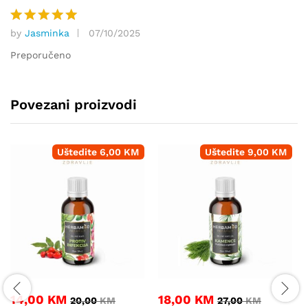
by
Jasminka
07/10/2025
Ocjenjeno
5
od 5
Preporučeno
Povezani proizvodi
Uštedite
6,00
KM
Uštedite
9,00
KM
14,00
KM
18,00
KM
20,00
KM
27,00
KM