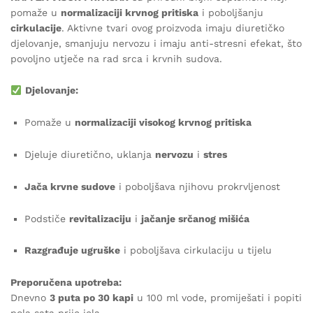
pomaže u
normalizaciji krvnog pritiska
i poboljšanju
cirkulacije
. Aktivne tvari ovog proizvoda imaju diuretičko
djelovanje, smanjuju nervozu i imaju anti-stresni efekat, što
povoljno utječe na rad srca i krvnih sudova.
Djelovanje:
Pomaže u
normalizaciji visokog krvnog pritiska
Djeluje diuretično, uklanja
nervozu
i
stres
Jača krvne sudove
i poboljšava njihovu prokrvljenost
Podstiče
revitalizaciju
i
jačanje srčanog mišića
Razgrađuje ugruške
i poboljšava cirkulaciju u tijelu
Preporučena upotreba:
Dnevno
3 puta po 30 kapi
u 100 ml vode, promiješati i popiti