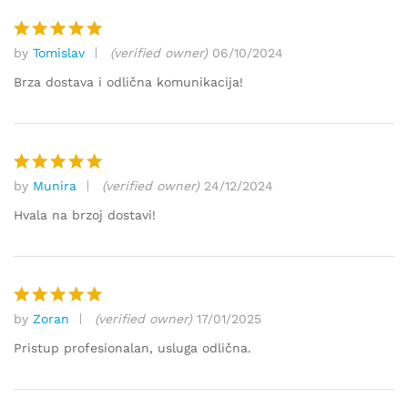
by
Tomislav
(verified owner)
06/10/2024
Ocjenjeno
5
od 5
Brza dostava i odlična komunikacija!
by
Munira
(verified owner)
24/12/2024
Ocjenjeno
5
od 5
Hvala na brzoj dostavi!
by
Zoran
(verified owner)
17/01/2025
Ocjenjeno
5
od 5
Pristup profesionalan, usluga odlična.