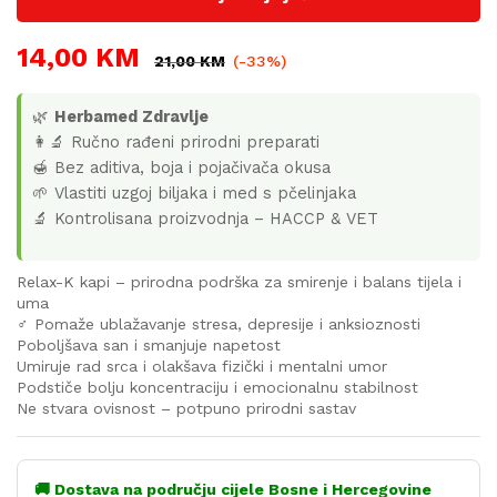
14,00
KM
21,00
KM
(-33%)
🌿
Herbamed Zdravlje
👩‍🔬 Ručno rađeni prirodni preparati
🍯 Bez aditiva, boja i pojačivača okusa
🌱 Vlastiti uzgoj biljaka i med s pčelinjaka
🔬 Kontrolisana proizvodnja – HACCP & VET
Relax-K kapi – prirodna podrška za smirenje i balans tijela i
uma
‍♂️ Pomaže ublažavanje stresa, depresije i anksioznosti
Poboljšava san i smanjuje napetost
Umiruje rad srca i olakšava fizički i mentalni umor
Podstiče bolju koncentraciju i emocionalnu stabilnost
Ne stvara ovisnost – potpuno prirodni sastav
🚚 Dostava na području cijele Bosne i Hercegovine