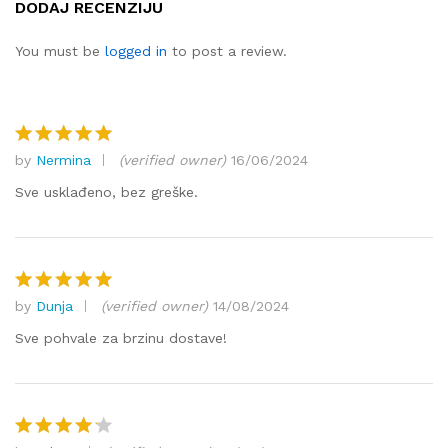
DODAJ RECENZIJU
e ocjene:
4.40
od
You must be
logged in
to post a review.
ukupno 5
(
korisnika
)
by
Nermina
(verified owner)
16/06/2024
Ocjenjeno
5
od 5
Sve usklađeno, bez greške.
by
Dunja
(verified owner)
14/08/2024
Ocjenjeno
5
od 5
Sve pohvale za brzinu dostave!