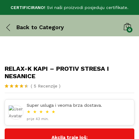
CERTIFICIRANO!
Svi naši proizvodi posjeduju certifikate.
Back to
Category
0
RELAX-K KAPI – PROTIV STRESA I
NESANICE
(
5
Recenzije
)
Korisničke
5
ocjene:
4.40
od
Super usluga i veoma brza dostava.
ukupno 5 (
★
★
★
★
★
korisnika)
prije 43 min.
Akcija traje još: