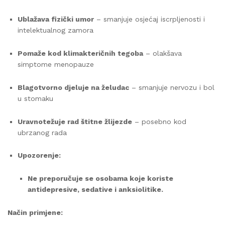
Ublažava fizički umor
– smanjuje osjećaj iscrpljenosti i
intelektualnog zamora
Pomaže kod klimakteričnih tegoba
– olakšava
simptome menopauze
Blagotvorno djeluje na želudac
– smanjuje nervozu i bol
u stomaku
Uravnotežuje rad štitne žlijezde
– posebno kod
ubrzanog rada
Upozorenje:
Ne preporučuje se osobama koje koriste
antidepresive, sedative i anksiolitike.
Način primjene: