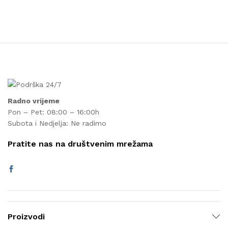
no
4.
60
od
5
Radno vrijeme
Pon – Pet: 08:00 – 16:00h
Subota i Nedjelja: Ne radimo
Pratite nas na društvenim mrežama
Proizvodi