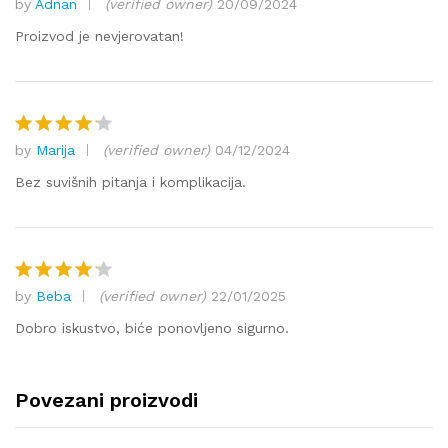
by
Adnan
(verified owner)
20/09/2024
Ocjenjen
o
4
od 5
Proizvod je nevjerovatan!
by
Marija
(verified owner)
04/12/2024
Ocjenjen
o
4
od 5
Bez suvišnih pitanja i komplikacija.
by
Beba
(verified owner)
22/01/2025
Ocjenjen
o
4
od 5
Dobro iskustvo, biće ponovljeno sigurno.
Povezani proizvodi