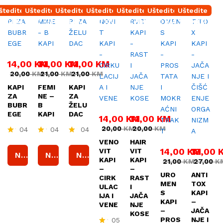
štedite
Uštedite
Uštedite
Uštedite
Uštedite
Uštedite
Uštedite
,00
KM
7,00
KM
7,00
KM
6,00
KM
6,00
KM
7,00
KM
9,00
KM
14,00
KM
14,00
KM
14,00
KM
20,00
KM
21,00
KM
21,00
KM
KAPI
FEMI
KAPI
ZA
NE –
ZA
BUBR
B
ŽELU
EGE
KAPI
DAC
14,00
KM
14,00
KM
20,00
KM
20,00
KM
04
04
04
O
O
O
VENO
HAIR
cj
cj
cj
14,00
KM
18,00
VIT
VIT
Naruči
Naruči
Naruči
en
e
en
KAPI
KAPI
21,00
KM
27,00
K
je
nj
je
–
–
no
e
n
URO
ANTI
CIRK
RAST
5.
n
o
MEN
TOX
ULAC
I
00
o
4.
S
KAPI
IJA I
JAČA
od
4.
5
KAPI
–
5
2
0
VENE
NJE
–
JAČA
5
o
KOSE
PROS
NJE I
05
o
d