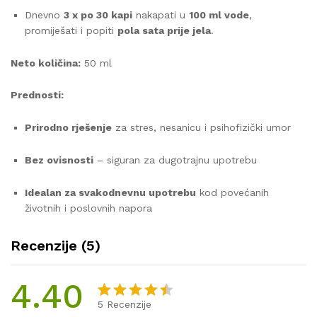
Dnevno
3 x po 30 kapi
nakapati u
100 ml vode
,
promiješati i popiti
pola sata prije jela
.
Neto količina:
50 ml
Prednosti:
Prirodno rješenje
za stres, nesanicu i psihofizički umor
Bez ovisnosti
– siguran za dugotrajnu upotrebu
Idealan za svakodnevnu upotrebu
kod povećanih
životnih i poslovnih napora
Recenzije (5)
4.40
5
Recenzije
Korisničk
5