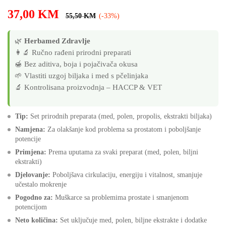
37,00
KM
55,50
KM
(-33%)
🌿
Herbamed Zdravlje
👩‍🔬 Ručno rađeni prirodni preparati
🍯 Bez aditiva, boja i pojačivača okusa
🌱 Vlastiti uzgoj biljaka i med s pčelinjaka
🔬 Kontrolisana proizvodnja – HACCP & VET
Tip:
Set prirodnih preparata (med, polen, propolis, ekstrakti biljaka)
Namjena:
Za olakšanje kod problema sa prostatom i poboljšanje
potencije
Primjena:
Prema uputama za svaki preparat (med, polen, biljni
ekstrakti)
Djelovanje:
Poboljšava cirkulaciju, energiju i vitalnost, smanjuje
učestalo mokrenje
Pogodno za:
Muškarce sa problemima prostate i smanjenom
potencijom
Neto količina:
Set uključuje med, polen, biljne ekstrakte i dodatke