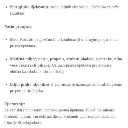
Sinergijsko djelovanje
meda, biljnih ekstrakata i dodataka za brže
rezultate
Način primjene:
Med
: Koristiti podjezično ili u kombinaciji sa drugim preparatima,
prema uputama.
Matična mliječ, polen, propolis, orašasti plodovi, sjemenke, suho
voće i ekstrakti biljaka
: Uzimati prema uputstvu proizvođača,
obično kao dodatak ishrani ili čaj.
Biljni prah i ulje tikve
: Preporučuje se uzimanje uz obrok ili prema
preporuci stručnjaka.
Upozorenje:
Za vanjsku i unutrašnju upotrebu prema uputama. Čuvati na suhom i
hladnom mjestu, van dohvata djece. Prekinuti upotrebu ako dođe do
iritacije ili nelagodnosti.