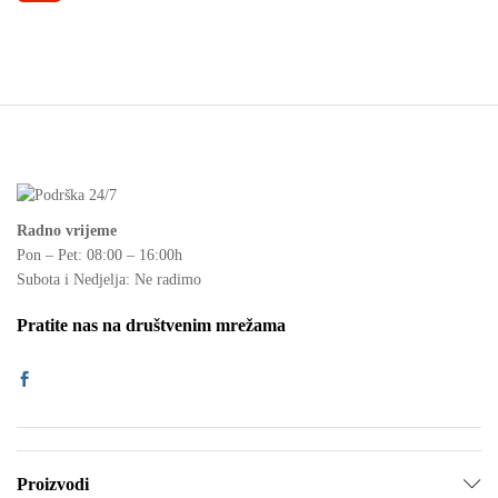
en
o
4.
50
od
5
Radno vrijeme
Pon – Pet: 08:00 – 16:00h
Subota i Nedjelja: Ne radimo
Pratite nas na društvenim mrežama
Proizvodi