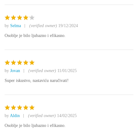
by
Selma
(verified owner)
19/12/2024
Ocjenjen
o
4
od 5
Osoblje je bilo ljubazno i efikasno.
by
Jovan
(verified owner)
11/01/2025
Ocjenjeno
5
od 5
Super iskustvo, nastaviću naručivati!
by
Aldin
(verified owner)
14/02/2025
Ocjenjeno
5
od 5
Osoblje je bilo ljubazno i efikasno.