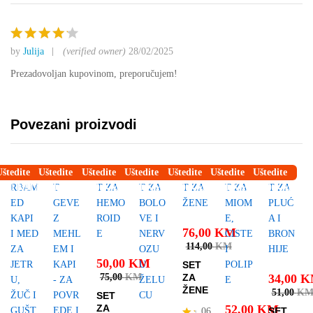
by
Julija
(verified owner)
28/02/2025
Ocjenjen
o
4
od 5
Prezadovoljan kupovinom, preporučujem!
Povezani proizvodi
Uštedite
Uštedite
Uštedite
Uštedite
Uštedite
Uštedite
Uštedite
7,00
KM
14,50
KM
25,00
KM
14,00
KM
38,00
KM
26,00
KM
17,00
KM
76,00
KM
114,00
KM
50,00
KM
SET
75,00
KM
ZA
34,00
K
ŽENE
51,00
K
SET
ZA
52,00
KM
SET
06