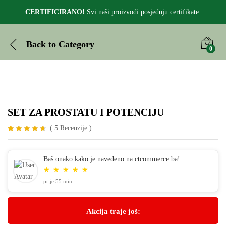
CERTIFICIRANO!
Svi naši proizvodi posjeduju certifikate.
Back to
Category
0
SET ZA PROSTATU I POTENCIJU
(
5
Recenzije
)
Korisničke
5
ocjene:
4.60
od
Baš onako kako je navedeno na ctcommerce.ba!
ukupno 5 (
★
★
★
★
★
korisnika)
prije 55 min.
Akcija traje još: