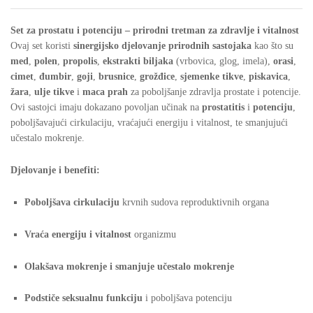
Set za prostatu i potenciju – prirodni tretman za zdravlje i vitalnost
Ovaj set koristi
sinergijsko djelovanje prirodnih sastojaka
kao što su
med
,
polen
,
propolis
,
ekstrakti biljaka
(vrbovica, glog, imela),
orasi
,
cimet
,
đumbir
,
goji
,
brusnice
,
grožđice
,
sjemenke tikve
,
piskavica
,
žara
,
ulje tikve
i
maca prah
za poboljšanje zdravlja prostate i potencije.
Ovi sastojci imaju dokazano povoljan učinak na
prostatitis
i
potenciju
,
poboljšavajući cirkulaciju, vraćajući energiju i vitalnost, te smanjujući
učestalo mokrenje.
Djelovanje i benefiti:
Poboljšava cirkulaciju
krvnih sudova reproduktivnih organa
Vraća energiju i vitalnost
organizmu
Olakšava mokrenje i smanjuje učestalo mokrenje
Podstiče seksualnu funkciju
i poboljšava potenciju