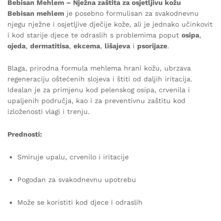
Bebisan Mehlem – Nježna zaštita za osjetljivu kožu
Bebisan mehlem
je posebno formulisan za svakodnevnu
njegu nježne i osjetljive dječije kože, ali je jednako učinkovit
i kod starije djece te odraslih s problemima poput
osipa
,
ojeda
,
dermatitisa
,
ekcema
,
lišajeva
i
psorijaze
.
Blaga, prirodna formula mehlema hrani kožu, ubrzava
regeneraciju oštećenih slojeva i štiti od daljih iritacija.
Idealan je za primjenu kod pelenskog osipa, crvenila i
upaljenih područja, kao i za preventivnu zaštitu kod
izloženosti vlagi i trenju.
Prednosti:
Smiruje upalu, crvenilo i iritacije
Pogodan za svakodnevnu upotrebu
Može se koristiti kod djece i odraslih