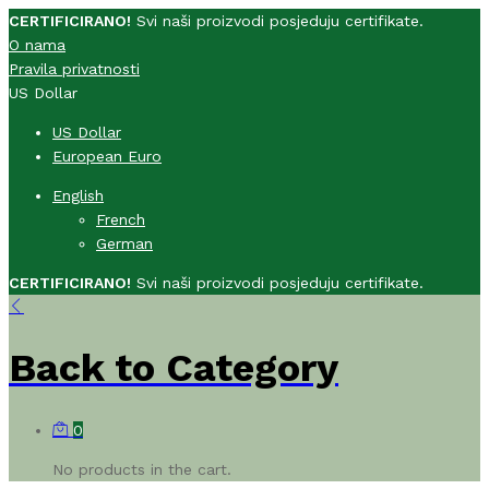
CERTIFICIRANO!
Svi naši proizvodi posjeduju certifikate.
O nama
Pravila privatnosti
US Dollar
US Dollar
European Euro
English
French
German
CERTIFICIRANO!
Svi naši proizvodi posjeduju certifikate.
Back to
Category
0
No products in the cart.