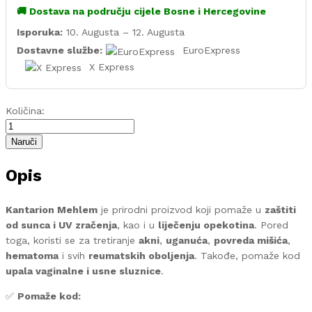
🚚 Dostava na području cijele Bosne i Hercegovine
Isporuka:
10. Augusta – 12. Augusta
Dostavne službe:
EuroExpress
X Express
KANTARION
Količina:
MEHLEM
-
Naruči
ZAŠTITA
OD
Opis
SUNCA,
LIJEČENJE
Kantarion Mehlem
je prirodni proizvod koji pomaže u
zaštiti
RANA
od sunca i UV zračenja
, kao i u
liječenju opekotina
. Pored
quantity
toga, koristi se za tretiranje
akni
,
uganuća
,
povreda mišića
,
hematoma
i svih
reumatskih oboljenja
. Takođe, pomaže kod
upala vaginalne i usne sluznice
.
✅
Pomaže kod: