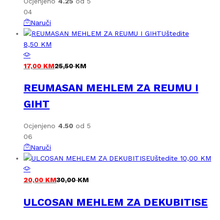
Ocjenjeno
4.25
od 5
04
Naruči
Uštedite
8,50
KM
17,00
KM
25,50
KM
REUMASAN MEHLEM ZA REUMU I
GIHT
Ocjenjeno
4.50
od 5
06
Naruči
Uštedite
10,00
KM
20,00
KM
30,00
KM
ULCOSAN MEHLEM ZA DEKUBITISE