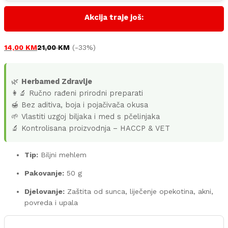
Akcija traje još:
14,00
KM
21,00
KM
(-33%)
🌿
Herbamed Zdravlje
👩‍🔬 Ručno rađeni prirodni preparati
🍯 Bez aditiva, boja i pojačivača okusa
🌱 Vlastiti uzgoj biljaka i med s pčelinjaka
🔬 Kontrolisana proizvodnja – HACCP & VET
Tip:
Biljni mehlem
Pakovanje:
50 g
Djelovanje:
Zaštita od sunca, liječenje opekotina, akni,
povreda i upala