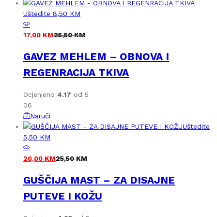
Uštedite
8,50
KM
17,00
KM
25,50
KM
GAVEZ MEHLEM – OBNOVA I
REGENRACIJA TKIVA
Ocjenjeno
4.17
od 5
06
Naruči
Uštedite
5,50
KM
20,00
KM
25,50
KM
GUŠČIJA MAST – ZA DISAJNE
PUTEVE I KOŽU