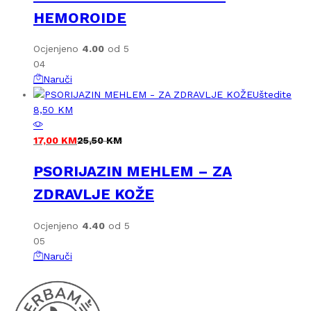
HEMOROIDE
Ocjenjeno
4.00
od 5
04
Naruči
Uštedite
8,50
KM
17,00
KM
25,50
KM
PSORIJAZIN MEHLEM – ZA
ZDRAVLJE KOŽE
Ocjenjeno
4.40
od 5
05
Naruči