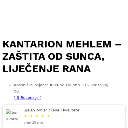
KANTARION MEHLEM –
ZAŠTITA OD SUNCA,
LIJEČENJE RANA
Korisničke ocjene:
4.33
od ukupno 5 (
6
korisnika)
06
(
6
Recenzije
)
Sjajan omjer cijene i kvalitete.
★
★
★
★
★
prije 25 min.