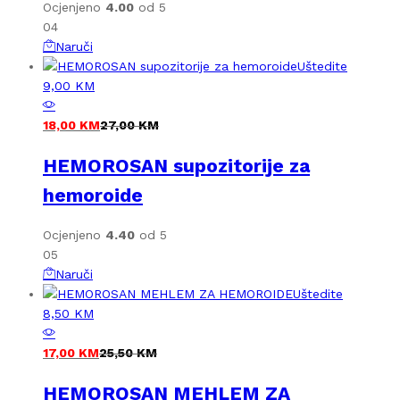
Ocjenjeno
4.00
od 5
04
Naruči
Uštedite
9,00
KM
18,00
KM
27,00
KM
HEMOROSAN supozitorije za
hemoroide
Ocjenjeno
4.40
od 5
05
Naruči
Uštedite
8,50
KM
17,00
KM
25,50
KM
HEMOROSAN MEHLEM ZA