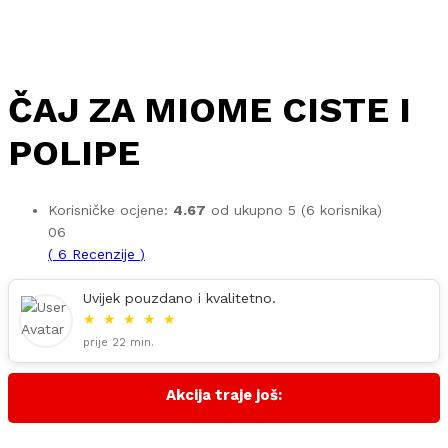
ČAJ ZA MIOME CISTE I
POLIPE
Korisničke ocjene:
4.67
od ukupno 5 (
6
korisnika)
06
(
6
Recenzije
)
Uvijek pouzdano i kvalitetno.
★
★
★
★
★
prije 22 min.
Akcija traje još: