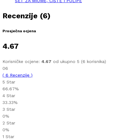
SET ZA MIOME, CISTE I POLIPE
Recenzije (6)
Prosječna ocjena
4.67
Korisničke ocjene:
4.67
od ukupno 5 (
6
korisnika)
06
(
6
Recenzije
)
5 Star
66.67%
4 Star
33.33%
3 Star
0%
2 Star
0%
1 Star