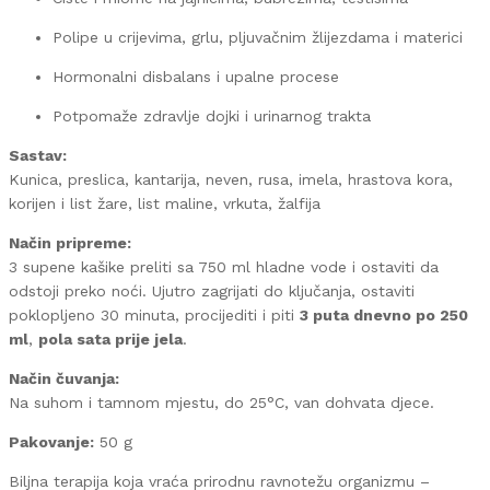
Polipe u crijevima, grlu, pljuvačnim žlijezdama i materici
Hormonalni disbalans i upalne procese
Potpomaže zdravlje dojki i urinarnog trakta
Sastav:
Kunica, preslica, kantarija, neven, rusa, imela, hrastova kora,
korijen i list žare, list maline, vrkuta, žalfija
Način pripreme:
3 supene kašike preliti sa 750 ml hladne vode i ostaviti da
odstoji preko noći. Ujutro zagrijati do ključanja, ostaviti
poklopljeno 30 minuta, procijediti i piti
3 puta dnevno po 250
ml
,
pola sata prije jela
.
Način čuvanja:
Na suhom i tamnom mjestu, do 25°C, van dohvata djece.
Pakovanje:
50 g
Biljna terapija koja vraća prirodnu ravnotežu organizmu –