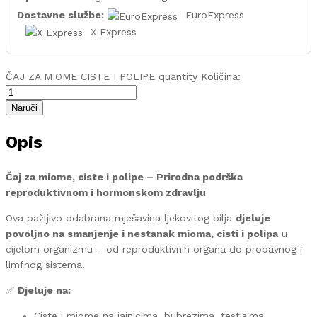
Dostavne službe:
EuroExpress
X Express
ČAJ ZA MIOME CISTE I POLIPE quantity
Količina:
Naruči
Opis
Čaj za miome, ciste i polipe – Prirodna podrška
reproduktivnom i hormonskom zdravlju
Ova pažljivo odabrana mješavina ljekovitog bilja
djeluje
povoljno na smanjenje i nestanak mioma, cisti i polipa
u
cijelom organizmu – od reproduktivnih organa do probavnog i
limfnog sistema.
✅
Djeluje na:
Ciste i miome na jajnicima, bubrezima, testisima