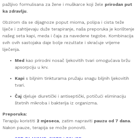
pažljivo formulisana za žene i muškarce koji žele
prirodan put
ka zdravlju
.
Obzirom da se dijagnoze poput mioma, polipa i cista teže
liječe i zahtijevaju duže terapiranje, naša preporuka je korištenje
našeg seta kapi, meda i čaja za navedene tegobe. Kombinacija
svih ovih sastojaka daje bolje rezultate i skraćuje vrijeme
liječenja.
Med
kao prirodni nosač ljekovitih tvari omogućava bržu
apsorpciju u krv.
Kapi
s biljnim tinkturama pružaju snagu biljnih ljekovitih
tvari.
Čaj
djeluje diuretički i antiseptički, potičući eliminaciju
štetnih mikroba i bakterija iz organizma.
Preporuka:
Terapiju koristiti
2 mjeseca
, zatim napraviti
pauzu od 7 dana
.
Nakon pauze, terapija se može ponoviti.