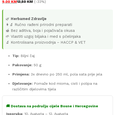
9,00
KM
13,50
KM
(-33%)
🌿
Herbamed Zdravlje
👩‍🔬 Ručno rađeni prirodni preparati
🍯 Bez aditiva, boja i pojačivača okusa
🌱 Vlastiti uzgoj biljaka i med s pčelinjaka
🔬 Kontrolisana proizvodnja – HACCP & VET
Tip:
Biljni čaj
Pakovanje:
50 g
Primjena:
3x dnevno po 250 ml, pola sata prije jela
Djelovanje:
Pomaže kod mioma, cisti i polipa na
različitim dijelovima tijela
🚚 Dostava na području cijele Bosne i Hercegovine
Isporuka:
10. Augusta – 12. Augusta