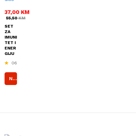
37,00
KM
55,50
KM
SET
ZA
IMUNI
TET I
ENER
GIJU
06
O
cj
Naruči
e
nj
e
n
o
4.
5
0
o
d
5