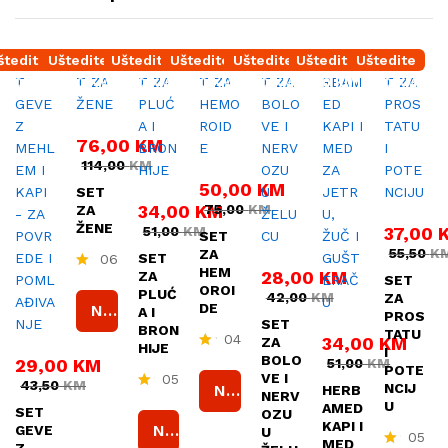
štedite
Uštedite
Uštedite
Uštedite
Uštedite
Uštedite
Uštedite
4,50
KM
38,00
KM
17,00
KM
25,00
KM
14,00
KM
17,00
KM
18,50
KM
76,00
KM
114,00
KM
50,00
KM
SET
34,00
KM
75,00
KM
ZA
ŽENE
51,00
KM
37,00
SET
55,50
K
ZA
SET
06
HEM
28,00
KM
ZA
SET
O
OROI
PLUĆ
42,00
KM
cj
ZA
DE
Naruči
A I
e
PROS
SET
nj
BRON
TATU
04
34,00
KM
ZA
e
HIJE
I
BOLO
n
O
29,00
KM
51,00
KM
POTE
o
cj
VE I
05
43,50
KM
NCIJ
Naruči
HERB
4.
e
NERV
O
U
AMED
5
nj
SET
OZU
cj
0
e
KAPI I
Naruči
GEVE
U
en
05
o
n
MED