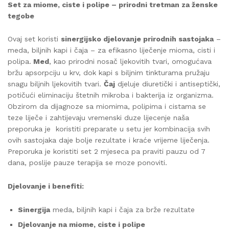
Set za miome, ciste i polipe – prirodni tretman za ženske
tegobe
Ovaj set koristi
sinergijsko djelovanje prirodnih sastojaka
–
meda, biljnih kapi i čaja – za efikasno liječenje mioma, cisti i
polipa.
Med
, kao prirodni nosač ljekovitih tvari, omogućava
bržu apsorpciju u krv, dok kapi s biljnim tinkturama pružaju
snagu biljnih ljekovitih tvari.
Čaj
djeluje diuretički i antiseptički,
potičući eliminaciju štetnih mikroba i bakterija iz organizma.
Obzirom da dijagnoze sa miomima, polipima i cistama se
teze liječe i zahtijevaju vremenski duze lijecenje naša
preporuka je koristiti preparate u setu jer kombinacija svih
ovih sastojaka daje bolje rezultate i kraće vrijeme liječenja.
Preporuka je koristiti set 2 mjeseca pa praviti pauzu od 7
dana, poslije pauze terapija se moze ponoviti.
Djelovanje i benefiti:
Sinergija
meda, biljnih kapi i čaja za brže rezultate
Djelovanje na miome, ciste i polipe