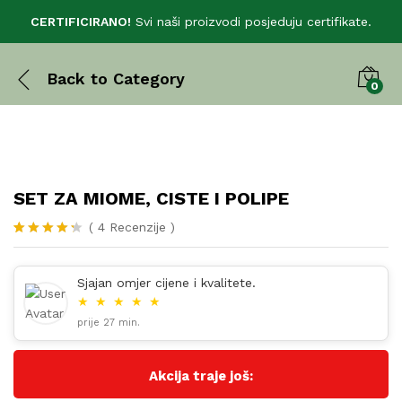
CERTIFICIRANO!
Svi naši proizvodi posjeduju certifikate.
Back to
Category
0
SET ZA MIOME, CISTE I POLIPE
(
4
Recenzije
)
Korisničk
4
e ocjene:
4.25
od
Sjajan omjer cijene i kvalitete.
ukupno 5
★
★
★
★
★
(
korisnika)
prije 27 min.
Akcija traje još: