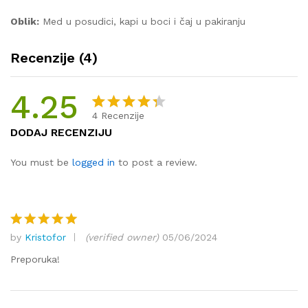
Oblik:
Med u posudici, kapi u boci i čaj u pakiranju
Recenzije (4)
4.25
4
Recenzije
Korisnič
4
DODAJ RECENZIJU
ke
ocjene:
You must be
logged in
to post a review.
4.25
od
ukupno 5
(
korisnika
by
Kristofor
(verified owner)
05/06/2024
)
Ocjenjeno
5
od 5
Preporuka!