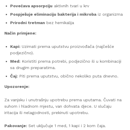
Povećava apsorpciju
aktivnih tvari u krv
Pospješuje eliminaciju bakterija i mikroba
iz organizma
Prirodni tretman
bez hemikalija
Način primjene:
Kapi:
Uzimati prema uputstvu proizvođača (najčešće
podjezično).
Med:
Koristiti prema potrebi, podjezično ili u kombinaciji
sa drugim preparatima.
Čaj:
Piti prema uputstvu, obično nekoliko puta dnevno.
Upozorenje:
Za vanjsku i unutrašnju upotrebu prema uputama. Čuvati na
suhom i hladnom mjestu, van dohvata djece. U slučaju
iritacija ili nelagodnosti, prekinuti upotrebu.
Pakovanje:
Set uključuje 1 med, 1 kapi i 2 kom čaja.