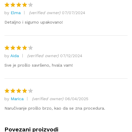
by
Elma
(verified owner)
07/07/2024
Ocjenjen
o
4
od 5
Detaljno i sigurno upakovano!
by
Aida
(verified owner)
07/12/2024
Ocjenjen
o
4
od 5
Sve je prošlo savršeno, hvala vam!
by
Marica
(verified owner)
06/04/2025
Ocjenjen
o
4
od 5
Naručivanje prošlo brzo, kao da se zna procedura.
Povezani proizvodi