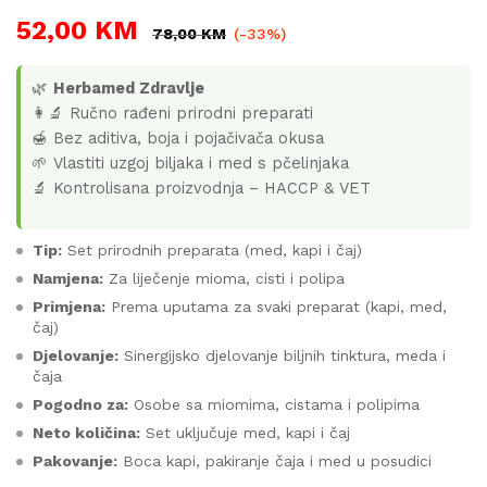
52,00
KM
78,00
KM
(-33%)
🌿
Herbamed Zdravlje
👩‍🔬 Ručno rađeni prirodni preparati
🍯 Bez aditiva, boja i pojačivača okusa
🌱 Vlastiti uzgoj biljaka i med s pčelinjaka
🔬 Kontrolisana proizvodnja – HACCP & VET
Tip:
Set prirodnih preparata (med, kapi i čaj)
Namjena:
Za liječenje mioma, cisti i polipa
Primjena:
Prema uputama za svaki preparat (kapi, med,
čaj)
Djelovanje:
Sinergijsko djelovanje biljnih tinktura, meda i
čaja
Pogodno za:
Osobe sa miomima, cistama i polipima
Neto količina:
Set uključuje med, kapi i čaj
Pakovanje:
Boca kapi, pakiranje čaja i med u posudici