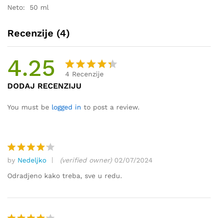
Neto: 50 ml
Recenzije (4)
4.25
4
Recenzije
Korisni
4
DODAJ RECENZIJU
čke
ocjene:
You must be
logged in
to post a review.
4.25
od
ukupno
5 (
korisni
by
Nedeljko
(verified owner)
02/07/2024
ka)
Ocjenjen
o
4
od
Odradjeno kako treba, sve u redu.
5