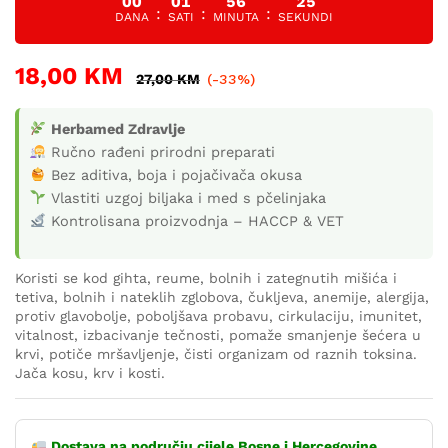
00
01
56
25
:
:
:
DANA
SATI
MINUTA
SEKUNDI
18,00
KM
27,00
KM
(-33%)
Herbamed Zdravlje
Ručno rađeni prirodni preparati
Bez aditiva, boja i pojačivača okusa
Vlastiti uzgoj biljaka i med s pčelinjaka
Kontrolisana proizvodnja – HACCP & VET
Koristi se kod gihta, reume, bolnih i zategnutih mišića i
tetiva, bolnih i nateklih zglobova, čukljeva, anemije, alergija,
protiv glavobolje, poboljšava probavu, cirkulaciju, imunitet,
vitalnost, izbacivanje tečnosti, pomaže smanjenje šećera u
krvi, potiče mršavljenje, čisti organizam od raznih toksina.
Jača kosu, krv i kosti.
Dostava na području cijele Bosne i Hercegovine