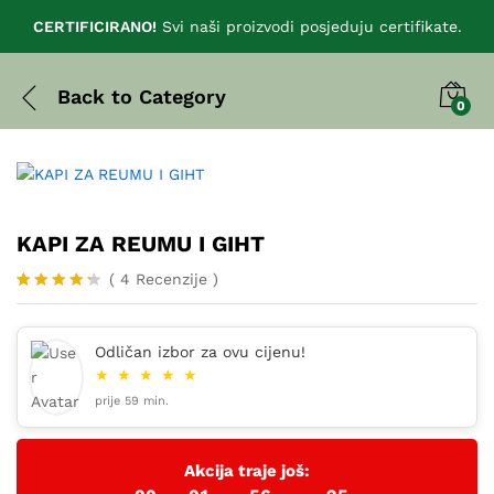
CERTIFICIRANO!
Svi naši proizvodi posjeduju certifikate.
Back to
Category
0
KAPI ZA REUMU I GIHT
(
4
Recenzije
)
Korisnič
4
ke
ocjene:
Odličan izbor za ovu cijenu!
4.25
od
★
★
★
★
★
ukupno 5
(
prije 59 min.
korisnik
a)
Akcija traje još: