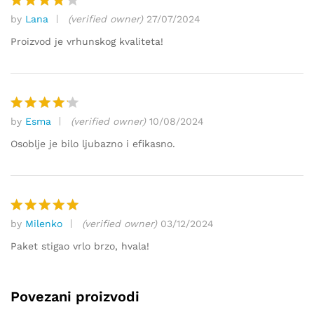
by
Lana
(verified owner)
27/07/2024
Ocjenjen
o
4
od
Proizvod je vrhunskog kvaliteta!
5
by
Esma
(verified owner)
10/08/2024
Ocjenjen
o
4
od
Osoblje je bilo ljubazno i efikasno.
5
by
Milenko
(verified owner)
03/12/2024
Ocjenjeno
5
od 5
Paket stigao vrlo brzo, hvala!
Povezani proizvodi