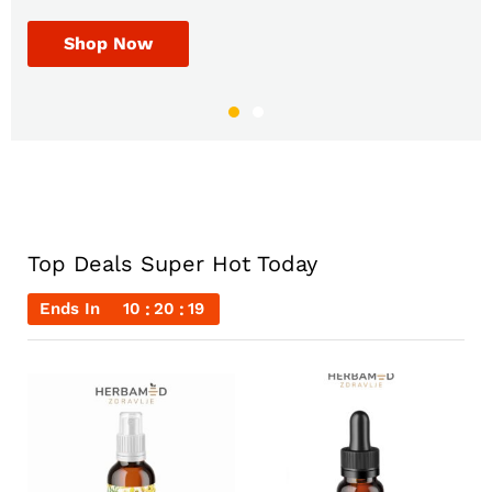
Shop Now
Shop Now
Top Deals Super Hot Today
Ends In
10
20
19