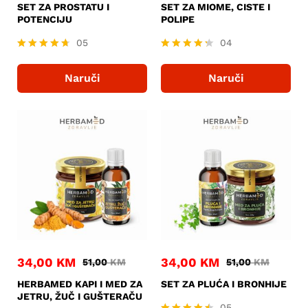
SET ZA PROSTATU I
SET ZA MIOME, CISTE I
POTENCIJU
POLIPE
05
04
Ocjenjeno
Ocjenjeno
4.60
4.25
Naruči
Naruči
od 5
od 5
34,00
KM
34,00
KM
51,00
KM
51,00
KM
HERBAMED KAPI I MED ZA
SET ZA PLUĆA I BRONHIJE
JETRU, ŽUČ I GUŠTERAČU
05