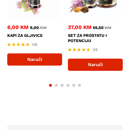
6,00
KM
37,00
KM
9,00
KM
55,50
KM
KAPI ZA GLJIVICE
SET ZA PROSTATU I
POTENCIJU
06
05
Ocjenjeno
5.00
Ocjenjeno
Naruči
od 5
4.60
Naruči
od 5