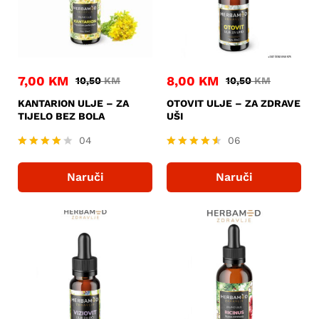
7,00
KM
8,00
KM
10,50
KM
10,50
KM
KANTARION ULJE – ZA
OTOVIT ULJE – ZA ZDRAVE
TIJELO BEZ BOLA
UŠI
04
06
Ocjenjen
Ocjenjeno
o
4.50
Naruči
Naruči
4.00
od 5
od 5