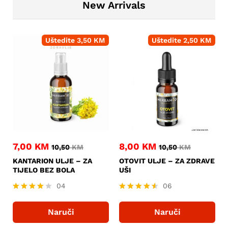
New Arrivals
Uštedite
3,50
KM
Uštedite
2,50
KM
7,00
KM
8,00
KM
10,50
KM
10,50
KM
KANTARION ULJE – ZA
OTOVIT ULJE – ZA ZDRAVE
TIJELO BEZ BOLA
UŠI
04
06
Ocjenjen
Ocjenjeno
o
4.50
Naruči
Naruči
4.00
od 5
od 5