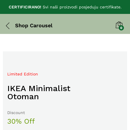
CERTIFICIRANO!
Svi naši proizvodi posjeduju certifikate.
Shop Carousel
0
Limited Edition
Mega Sale Nov 2017
IKEA Minimalist
Double Combo With
Otoman
The Body Shop
Discount
Sale up to
30% Off
50% Off