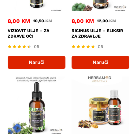
8,00
KM
8,00
KM
10,50
KM
12,00
KM
VIZIOVIT ULJE – ZA
RICINUS ULJE – ELIKSIR
ZDRAVE OČI
ZA ZDRAVLJE
05
05
Ocjenjeno
Ocjenjeno
4.40
4.60
Naruči
Naruči
od 5
od 5