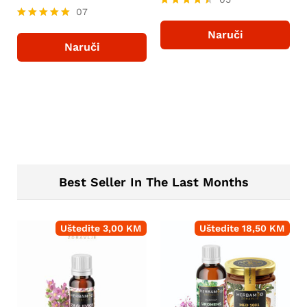
07
Ocjenjeno
4.40
Ocjenjeno
Naruči
od 5
4.86
Naruči
od 5
Best Seller In The Last Months
Uštedite
3,00
KM
Uštedite
18,50
KM