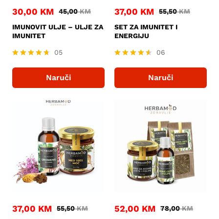
30,00
KM
37,00
KM
45,00
KM
55,50
KM
IMUNOVIT ULJE – ULJE ZA
SET ZA IMUNITET I
IMUNITET
ENERGIJU
05
06
Ocjenjeno
Ocjenjeno
4.60
4.50
Naruči
Naruči
od 5
od 5
37,00
KM
52,00
KM
55,50
KM
78,00
KM